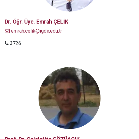
Dr. Öğr. Üye. Emrah ÇELİK
emrah.celik@igdir.edu.tr
3726